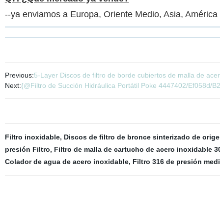
--ya enviamos a Europa, Oriente Medio, Asia, América d
Previous:
5-Layer Discos de filtro de borde cubiertos de malla de ac
Next:
{@Filtro de Succión Hidráulica Portátil Poke 4447402/Ef058d/
Filtro inoxidable
,
Discos de filtro de bronce sinterizado de orig
presión Filtro
,
Filtro de malla de cartucho de acero inoxidable 3
Colador de agua de acero inoxidable
,
Filtro 316 de presión med