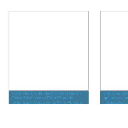
Filtro Flexible de Plástico Industrial en
Cartucho de fi
Polvo 50 Micrones Filtro Pleatado
química de p
Sinterizado Cartucho de Filtro PE para
inoxidable, ca
la Industria de Filtrado de Tinta Líquida
de acero inox
de fusión de 
inoxidable