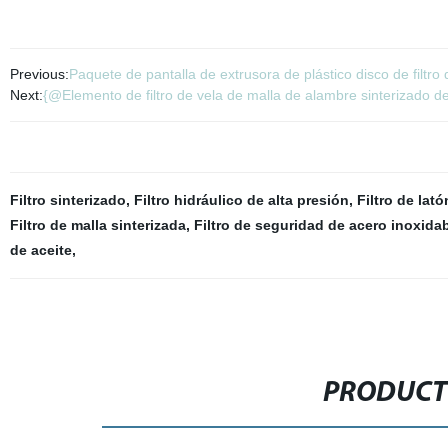
Previous:
Paquete de pantalla de extrusora de plástico disco de filtr
Next:
{@Elemento de filtro de vela de malla de alambre sinterizado de a
Filtro sinterizado
,
Filtro hidráulico de alta presión
,
Filtro de lat
Filtro de malla sinterizada
,
Filtro de seguridad de acero inoxida
de aceite
,
PRODUCT