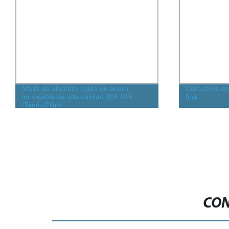
Malla de alambre tejido de acero
Cartuchos de 
inoxidable de alta calidad 304 316
fina
/Tamiz/Filtro
CON