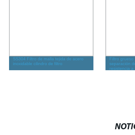
SS304 Filtro de malla tejida de acero
Filtro grueso
inoxidable cilindro de filtro
separación de
resistencia a
fácilmente
NOTI