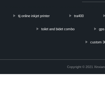
http://www.cmer.site/api/getlink/8?url=https://www.filtershuahanshop.e
tij online inkjet printer
tra400
toilet and bidet combo
gps
custom 30
Copyright © 2021 Xinxiang