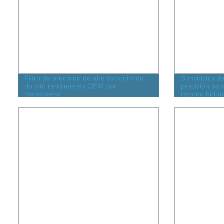
Filtro de precisión de aire comprimido
Suministro de 
de alto rendimiento OEM con
precisión par
manómetro
retorno hidrá
630*20F-Y car
retorno de al