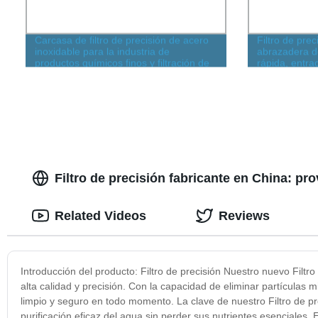
Carcasa de filtro de precisión de acero
Filtro de prec
inoxidable para la industria de
abrazadera de
productos químicos finos y filtración de
rápida, entrad
catalizadores
Filtro de precisión fabricante en China: p
Related Videos
Reviews
Introducción del producto: Filtro de precisión Nuestro nuevo Filtro
alta calidad y precisión. Con la capacidad de eliminar partículas 
limpio y seguro en todo momento. La clave de nuestro Filtro de pr
purificación eficaz del agua sin perder sus nutrientes esenciales. 