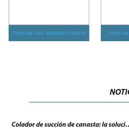
Filtro de Aire Af26569 Af26570
Filtro d
Autobús Yutong Ku2841
línea de
Filtros de Aire de Alta Presión
acero in
China
NOTI
Colador de succión de canasta: la solución perf