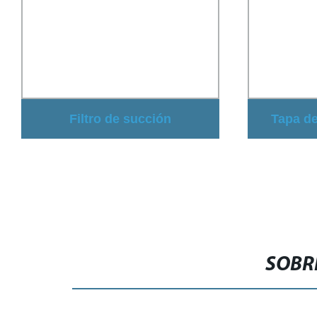
Filtro de succión
Tapa de
autolimpiante vertical
acero ino
hidráulico para riego
líqui
SOBR