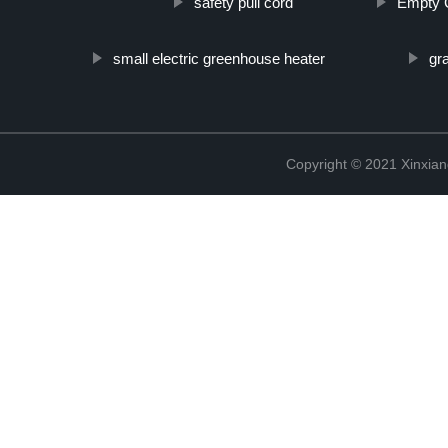
safety pull cord
Empty 
small electric greenhouse heater
gr
Copyright © 2021 Xinxiang