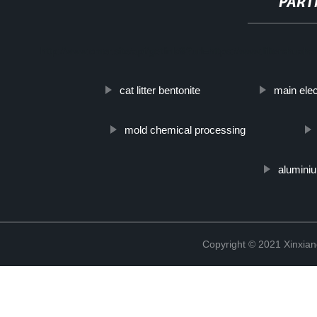
PART
http://www.cmer.site/api/getlink/8?url=https://www.filtersh
cat litter bentonite
main elec
mold chemical processing
aluminiu
Copyright © 2021 Xinxiang