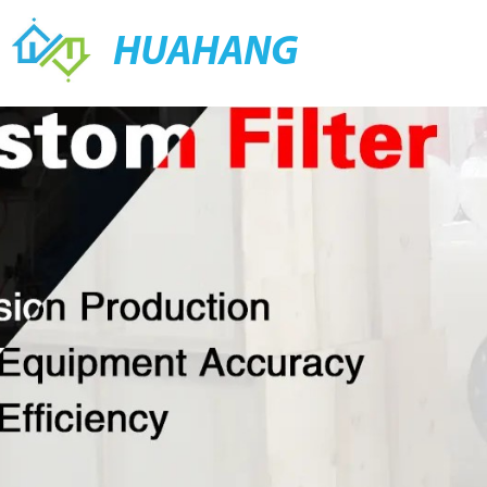
HUAHANG