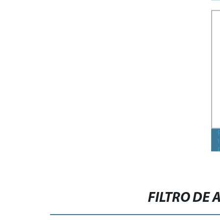
FILTRO DE 