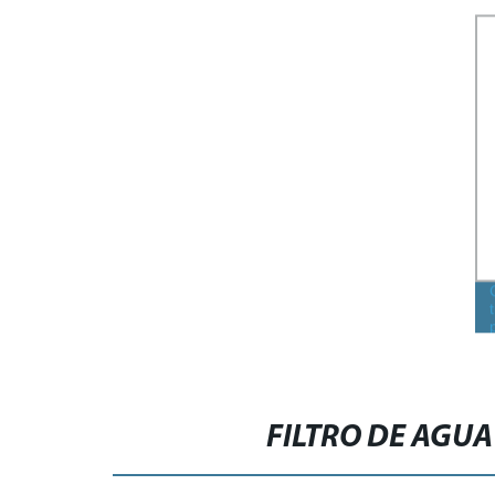
FILTRO DE AGUA