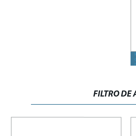
FILTRO DE