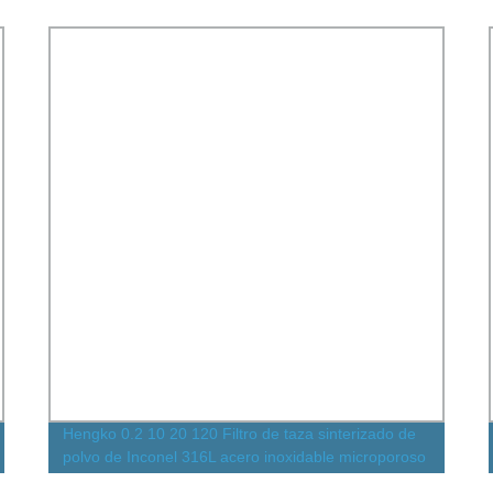
Hengko 0.2 10 20 120 Filtro de taza sinterizado de
polvo de Inconel 316L acero inoxidable microporoso