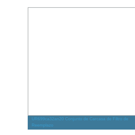
ión de
UR699ca32an20 Conjunto de Carcasa de Filtro de
tro de
Reemplazo