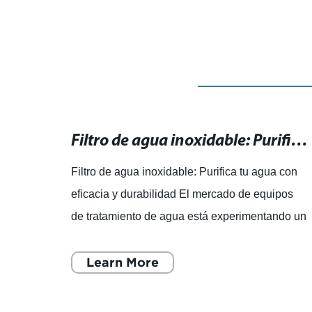
Filtro de bronce sinterizado de 5 micrones: alta eficiencia de filtrado para tus necesidades.
Filtro de agua inoxidable: Purifica tu agua con eficacia y durabilidad
 de
Filtro de agua inoxidable: Purifica tu agua con
tá
eficacia y durabilidad El mercado de equipos
vo, y
de tratamiento de agua está experimentando un
ta
crecimiento significativo a medida que los
consumidores bus
Learn More