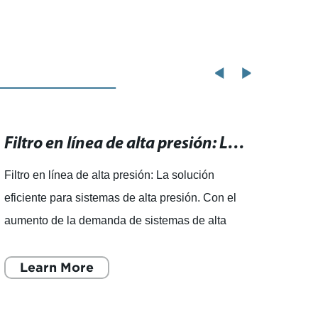
Filtro en línea de alta presión: La solución eficiente para sistemas de alta presión.
Filtro en línea de alta presión: La solución
Lo últ
eficiente para sistemas de alta presión. Con el
colad
aumento de la demanda de sistemas de alta
cocin
presión, la necesidad de encontrar soluciones
Co., 
eficientes y
Learn More
y ven
L